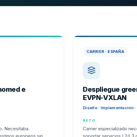
CARRIER · ESPAÑA
ihomed e
Despliegue gree
EVPN-VXLAN
Diseño · Implementación 
RETO
to. Necesitaba
Carrier especializado ne
destinos europeos sin
soportar servicios L2/L3 