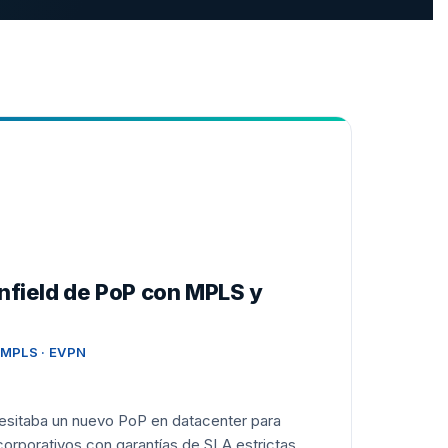
nfield de PoP con MPLS y
· MPLS · EVPN
cesitaba un nuevo PoP en datacenter para
corporativos con garantías de SLA estrictas.