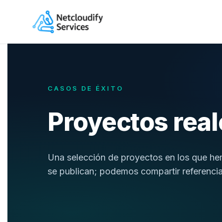
Saltar
al
contenido
CASOS DE ÉXITO
Proyectos real
Una selección de proyectos en los que he
se publican; podemos compartir referencia