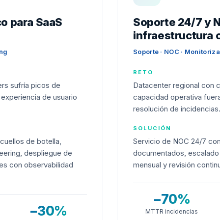
ico para SaaS
Soporte 24/7 y 
infraestructura c
ing
Soporte · NOC · Monitoriza
RETO
rs sufría picos de
Datacenter regional con c
 experiencia de usuario
capacidad operativa fuera 
resolución de incidencias
SOLUCIÓN
cuellos de botella,
Servicio de NOC 24/7 con
neering, despliegue de
documentados, escalado c
es con observabilidad
mensual y revisión conti
−70%
−30%
MTTR incidencias