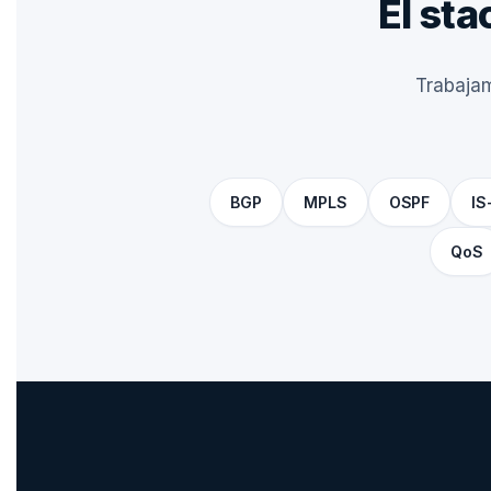
El sta
Trabajam
BGP
MPLS
OSPF
IS
QoS