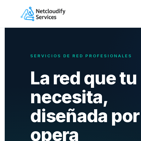
Saltar
al
contenido
SERVICIOS DE RED PROFESIONALES
La red que tu
necesita,
diseñada por 
opera