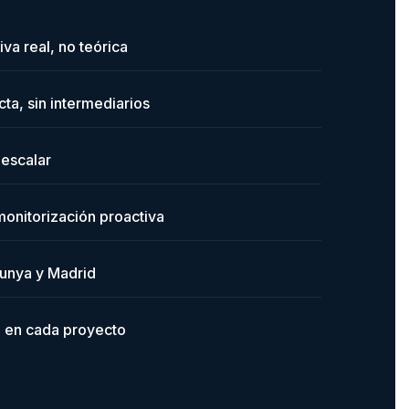
va real, no teórica
ta, sin intermediarios
 escalar
onitorización proactiva
lunya y Madrid
l en cada proyecto