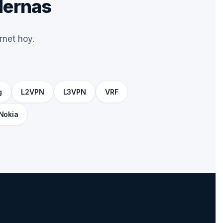
odernas
rnet hoy.
g
L2VPN
L3VPN
VRF
Nokia