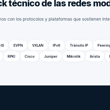
ck técnico de las redes m
os con los protocolos y plataformas que sostienen Inte
-IS
EVPN
VXLAN
IPv6
Tránsito IP
Peerin
RPKI
Cisco
Juniper
Mikrotik
Arista